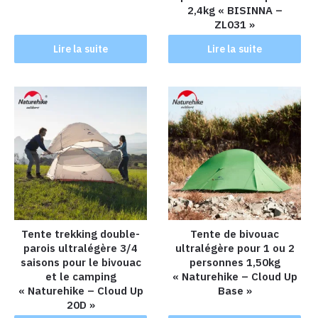
2,4kg « BISINNA –
ZL031 »
Lire la suite
Lire la suite
Tente trekking double-
Tente de bivouac
parois ultralégère 3/4
ultralégère pour 1 ou 2
saisons pour le bivouac
personnes 1,50kg
et le camping
« Naturehike – Cloud Up
« Naturehike – Cloud Up
Base »
20D »