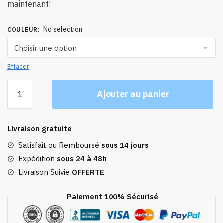
maintenant!
No selection
COULEUR
:
Effacer
quantité
Ajouter au panier
de
Sac
De
Livraison gratuite
Couchage
Duvet
Satisfait ou Remboursé
sous 14 jours
De
Expédition
sous 24 à 48h
Canard
Livraison Suivie
OFFERTE
650
|
Paiement 100% Sécurisé
0℃5℃