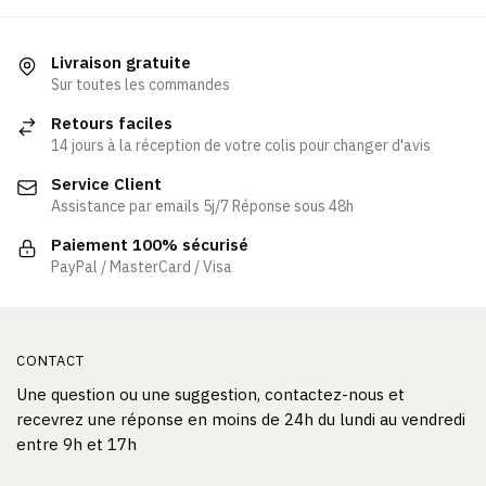
a
plusieurs
plusieurs
variations.
variations.
Les
Livraison gratuite
Les
Sur toutes les commandes
options
options
peuvent
Retours faciles
peuvent
être
14 jours à la réception de votre colis pour changer d'avis
être
choisies
Service Client
choisies
sur
Assistance par emails 5j/7 Réponse sous 48h
sur
la
la
page
Paiement 100% sécurisé
page
PayPal / MasterCard / Visa
du
du
produit
produit
CONTACT
Une question ou une suggestion, contactez-nous et
recevrez une réponse en moins de 24h du lundi au vendredi
entre 9h et 17h