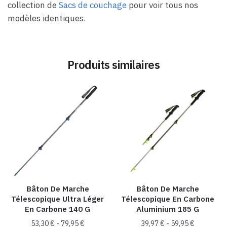
collection de
Sacs de couchage
pour voir tous nos
modèles identiques.
Produits similaires
Bâton De Marche
Bâton De Marche
Télescopique Ultra Léger
Télescopique En Carbone
En Carbone 140 G
Aluminium 185 G
53,30
€
-
79,95
€
39,97
€
-
59,95
€