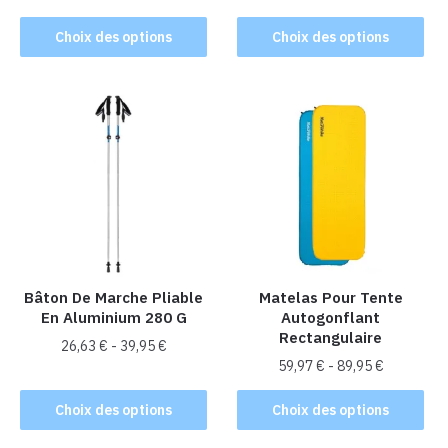
Ce
Ce
Choix des options
Choix des options
produit
produit
a
a
plusieurs
plusieurs
variations.
variations.
Les
Les
options
options
peuvent
peuvent
être
être
choisies
choisies
sur
sur
la
la
Bâton De Marche Pliable
Matelas Pour Tente
En Aluminium 280 G
Autogonflant
page
page
Rectangulaire
du
du
26,63
€
-
39,95
€
produit
produit
59,97
€
-
89,95
€
Ce
Ce
produit
Choix des options
Choix des options
produit
a