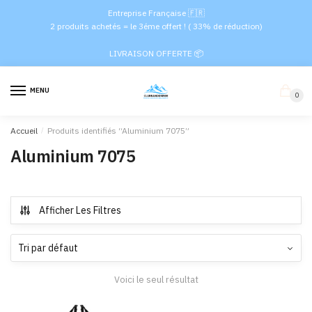
Passer
Aller
Entreprise Française 🇫🇷
à
au
2 produits achetés = le 3éme offert ! ( 33% de réduction)
la
contenu
LIVRAISON OFFERTE 📦
navigation
MENU
0
Accueil
/
Produits identifiés “Aluminium 7075”
Aluminium 7075
Afficher Les Filtres
Voici le seul résultat