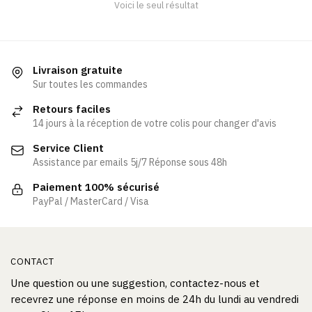
Voici le seul résultat
être
choisies
sur
la
Livraison gratuite
page
Sur toutes les commandes
du
Retours faciles
produit
14 jours à la réception de votre colis pour changer d'avis
Service Client
Assistance par emails 5j/7 Réponse sous 48h
Paiement 100% sécurisé
PayPal / MasterCard / Visa
CONTACT
Une question ou une suggestion, contactez-nous et
recevrez une réponse en moins de 24h du lundi au vendredi