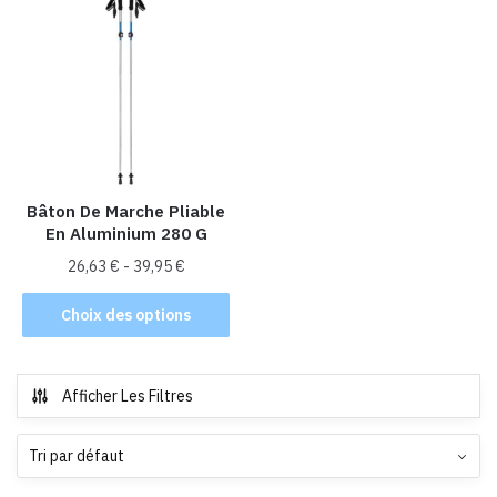
Bâton De Marche Pliable
En Aluminium 280 G
26,63
€
-
39,95
€
Ce
Choix des options
produit
a
plusieurs
Afficher Les Filtres
variations.
Les
options
peuvent