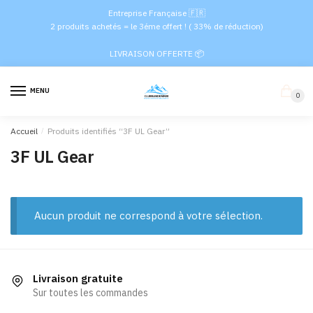
Passer
Aller
Entreprise Française 🇫🇷
à
au
2 produits achetés = le 3éme offert ! ( 33% de réduction)
la
contenu
LIVRAISON OFFERTE 📦
navigation
MENU
0
Accueil
/
Produits identifiés “3F UL Gear”
3F UL Gear
Aucun produit ne correspond à votre sélection.
Livraison gratuite
Sur toutes les commandes